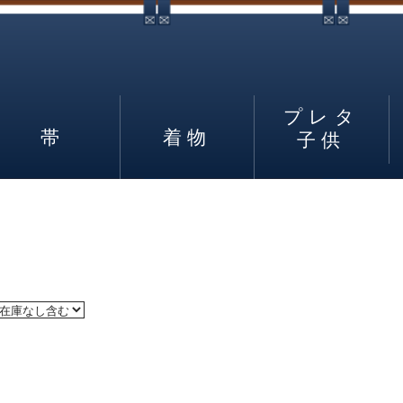
プレタ
帯
着物
子供