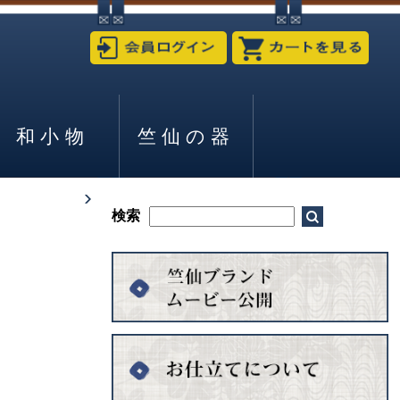
和小物
竺仙の器