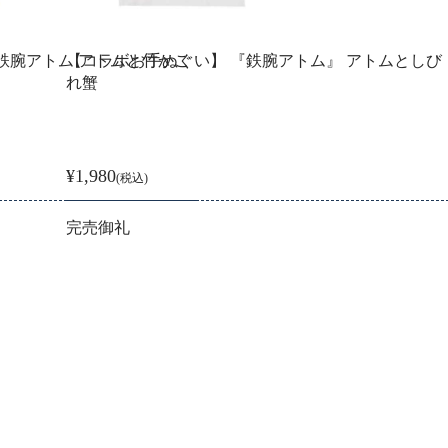
鉄腕アトム アトムと竹かご
【コラボお手ぬぐい】 『鉄腕アトム』 アトムとしび
れ蟹
¥1,980
(税込)
完売御礼