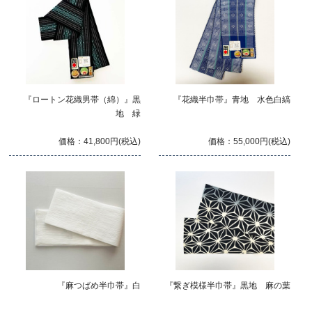
『ロートン花織男帯（綿）』黒
『花織半巾帯』青地 水色白縞
地 緑
価格：41,800円(税込)
価格：55,000円(税込)
『麻つばめ半巾帯』白
『繋ぎ模様半巾帯』黒地 麻の葉