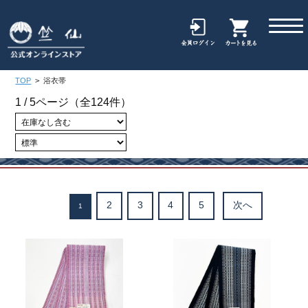
TOP
>
浴衣帯
1 / 5ページ
（全124件）
2
3
4
5
次へ
1