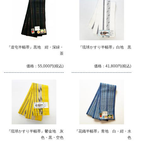
『道屯半幅帯』黒地 紺・深緑・
『琉球かすり半幅帯』白地 黒
茶
価格：55,000円(税込)
価格：41,800円(税込)
『琉球かすり半幅帯』鬱金地 灰
『花織半幅帯』青地 白・紺・水
色・黒・空色
色