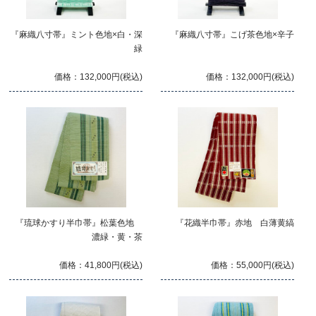
『麻織八寸帯』ミント色地×白・深
『麻織八寸帯』こげ茶色地×辛子
緑
価格：132,000円(税込)
価格：132,000円(税込)
『琉球かすり半巾帯』松葉色地
『花織半巾帯』赤地 白薄黄縞
濃緑・黄・茶
価格：41,800円(税込)
価格：55,000円(税込)