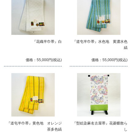
『花織半巾帯』白
『道屯半巾帯』水色地 黄濃水色
縞
価格：55,000円(税込)
価格：55,000円(税込)
『道屯半巾帯』黄色地 オレンジ
『型絵染麻名古屋帯』花菱蝶散ら
茶多色縞
し