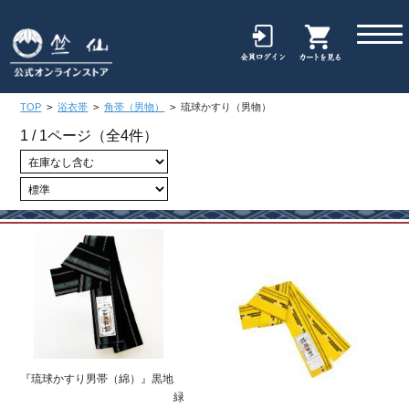
TOP
>
浴衣帯
>
角帯（男物）
>
琉球かすり（男物）
1 / 1ページ
（全4件）
『琉球かすり男帯（綿）』黒地
緑