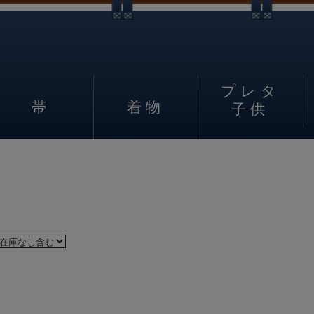
プレタ
帯
着物
子供