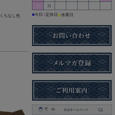
30
31
■
今日
■
定休日
■
休業日
くちなし色