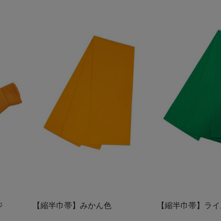
ジ
【縮半巾帯】みかん色
【縮半巾帯】ライ