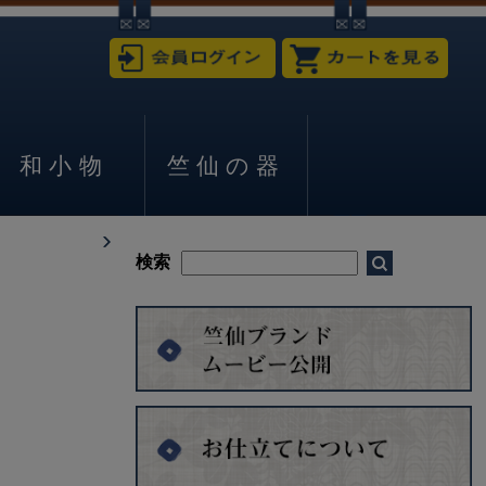
和小物
竺仙の器