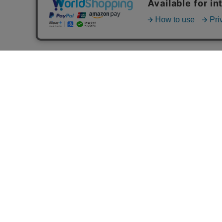
【兵児帯】行儀 ブルー
【縮半巾帯】さくらんぼ
¥4,950
¥6,050
(税込)
(税込)
14件中1件～14件を表示
完売御礼
完売御礼
株式会社 竺仙
>個人情
〒103-0024 東京都中央区日本橋小舟町2番3号
>特定商
電話：03-5202-0991 / FAX：03-5202-0995