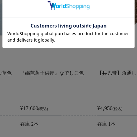
な草色
『綿芭蕉子供帯』なでしこ色
【兵児帯】角通し
¥17,600
¥4,950
(税込)
(税込)
在庫 2本
在庫 1本