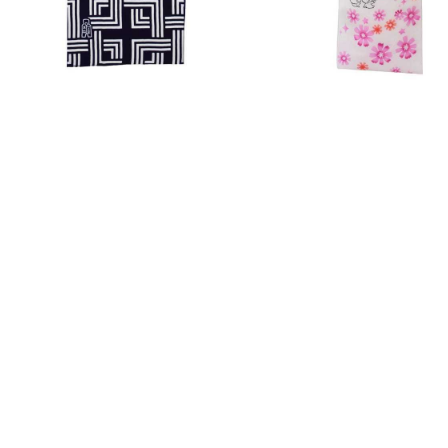
【コラボお手ぬぐい】 『A MAN of ULTRA』 黒いウ
【コラボ反物】 『キキ
ルトラマン
ク花
¥1,980
¥51,700
(税込)
(税込)
15件中1件～15件を表示
完売御礼
完売御礼
株式会社 竺仙
>個人情
〒103-0024 東京都中央区日本橋小舟町2番3号
>特定商
電話：03-5202-0991 / FAX：03-5202-0995
営業日：月曜～金曜 / 営業時間：10:00～16:00