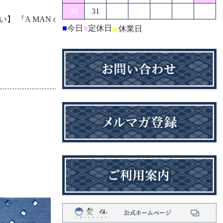
30
31
『A MAN of ULTRA』 M78ひ
■
今日
■
定休日
■
休業日