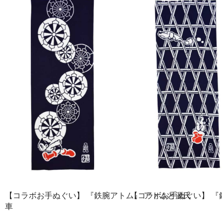
【コラボお手ぬぐい】 『鉄腕アトム』 アトムと源氏
【コラボお手ぬぐい】 『
車