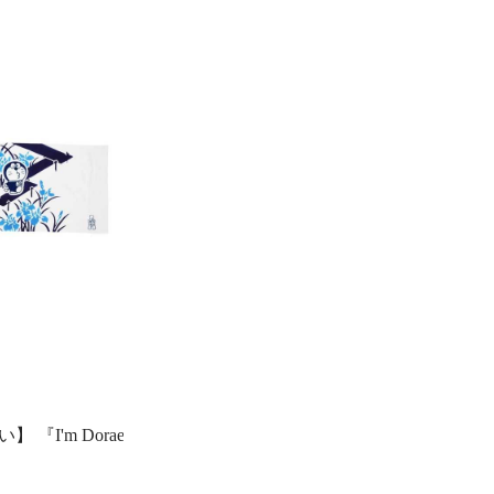
 『I'm Doraemon』 ドラえもん