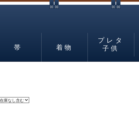
プレタ
帯
着物
子供