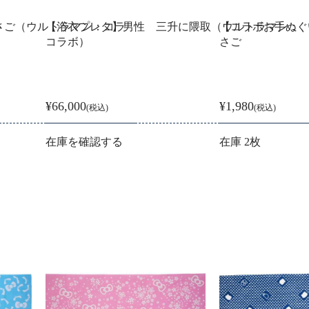
さご（ウルトラマン：コラ
【浴衣プレタ】男性 三升に隈取（ウルトラマン：
【コラボお手ぬぐい】 
コラボ）
さご
¥66,000
¥1,980
(税込)
(税込)
在庫を確認する
在庫 2枚