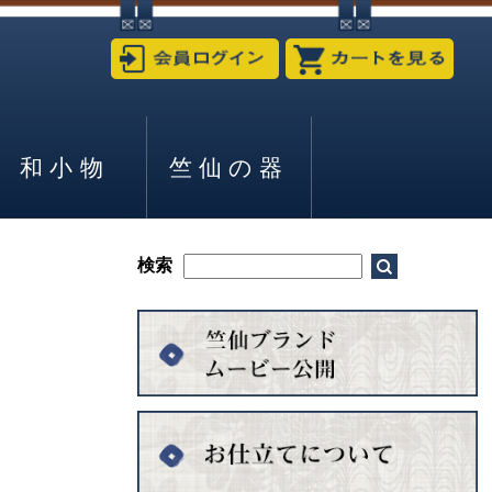
和小物
竺仙の器