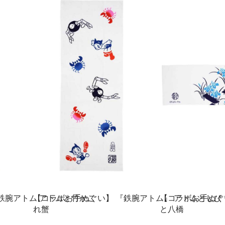
鉄腕アトム アトムと竹かご
【コラボお手ぬぐい】 『鉄腕アトム』 アトムとしび
【コラボお手ぬぐい】
れ蟹
と八橋