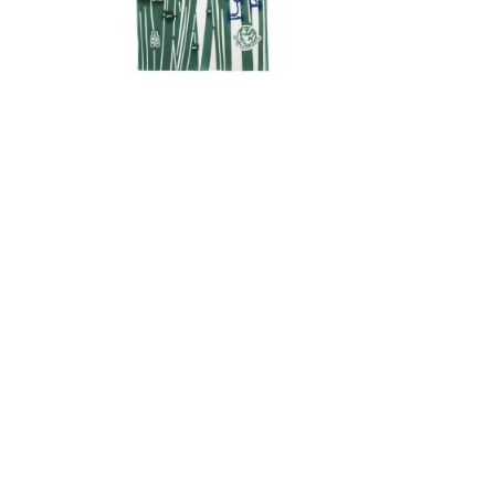
ララ』コーマ白地差分 ピン
【コラボお手拭い】 『ハローキティ』 ハローキティ
かぐや姫
¥1,980
(税込)
完売御礼
報の取り扱いについて
取引法に関する表示