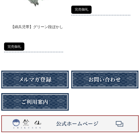
完売御礼
【綿兵児帯】グリーン段ぼかし
完売御礼