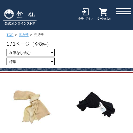
TOP
>
浴衣帯
>
兵児帯
1 / 1ページ
（全8件）