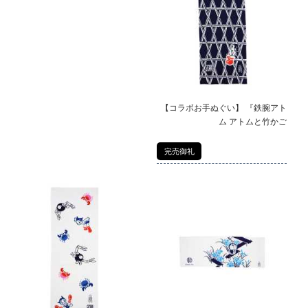
【コラボお手ぬぐい】 『鉄腕アト
ム アトムと竹かご
完売御礼