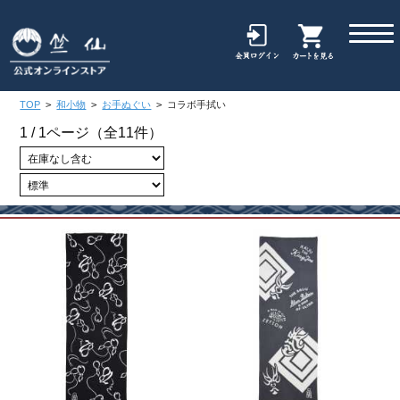
TOP
>
和小物
>
お手ぬぐい
>
コラボ手拭い
1 / 1ページ
（全11件）