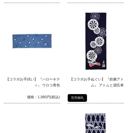
【コラボお手拭い】 『ハローキテ
【コラボお手ぬぐい】 『鉄腕アト
ィ』 ウロコ青色
ム』 アトムと源氏車
価格：1,980円(税込)
完売御礼