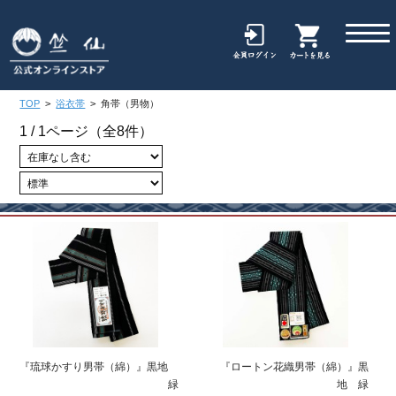
TOP
>
浴衣帯
>
角帯（男物）
1 / 1ページ
（全8件）
『琉球かすり男帯（綿）』黒地
『ロートン花織男帯（綿）』黒
緑
地 緑