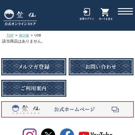
TOP
>
和小物
>
USB
該当商品はありません。