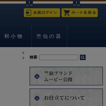
和小物
竺仙の器