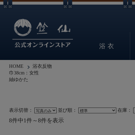
浴衣
HOME
浴衣反物
巾38cm：女性
紬ゆかた
表示切替：
並び順：
在庫：
8件中1件～8件を表示