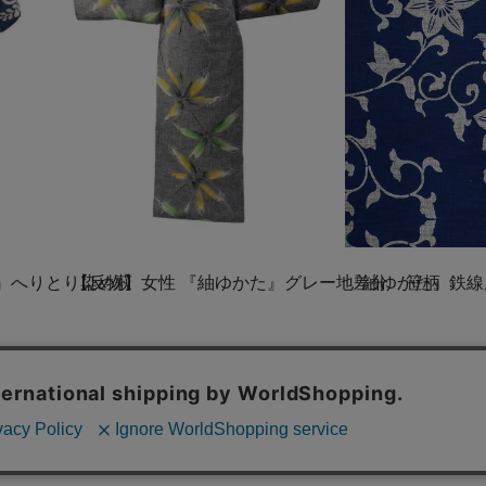
』へりとり染め萩
【反物】女性 『紬ゆかた』グレー地差分 笹柄
『紬ゆかた』鉄線
¥58,300
¥58,300
(税込)
(税込)
在庫 1反
完売御礼