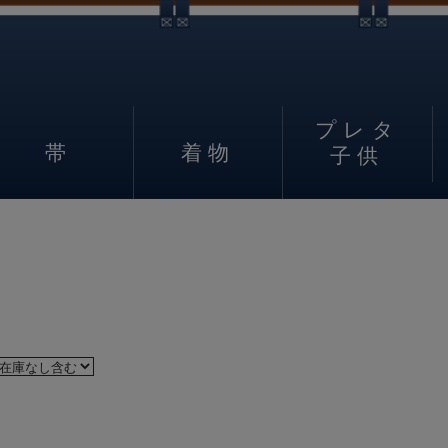
プレタ
帯
着物
子供