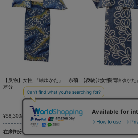
【反物】女性 『紬ゆかた』 糸菊 ブルー地 黄青
【反物】女性 『紬ゆかた
差分
¥58,300
¥58,300
(税込)
(税込)
8件中1件～8件を表示
在庫 1反
在庫 1反