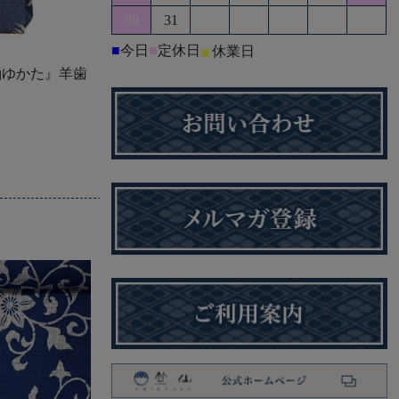
30
31
■
今日
■
定休日
■
休業日
紬ゆかた』羊歯 ヘリ取り