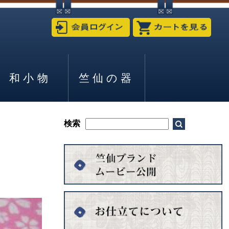
和小物
竺仙の器