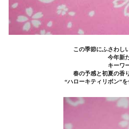
この季節にふさわし
今年新
キーワ
春の予感と初夏の香
“ハローキティリボン”