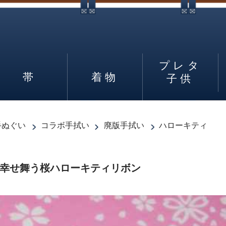
プレタ
帯
着物
子供
手ぬぐい
コラボ手拭い
廃版手拭い
ハローキティ
 幸せ舞う桜ハローキティリボン