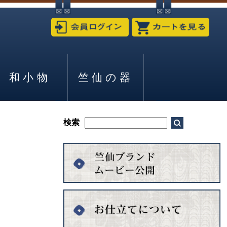
和小物
竺仙の器