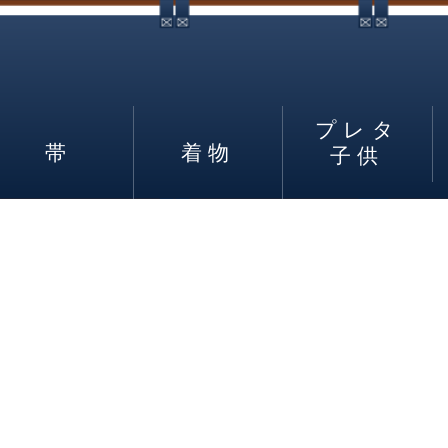
プレタ
帯
着物
子供