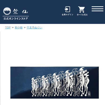
TOP
>
和小物
>
干支手ぬぐい