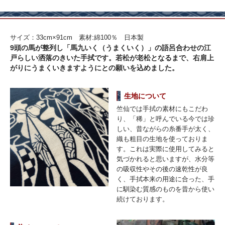
サイズ：33cm×91cm 素材:綿100％ 日本製
9頭の馬が整列し「馬九いく（うまくいく）」の語呂合わせの江
戸らしい洒落のきいた手拭です。若松が老松となるまで、右肩上
がりにうまくいきますようにとの願いを込めました。
生地について
竺仙では手拭の素材にもこだわ
り、「稀」と呼んでいる今では珍
しい、昔ながらの糸番手が太く、
織も粗目の生地を使っておりま
す。これは実際に使用してみると
気づかれると思いますが、水分等
の吸収性やその後の速乾性が良
く、手拭本来の用途に合った、手
に馴染む質感のものを昔から使い
続けております。