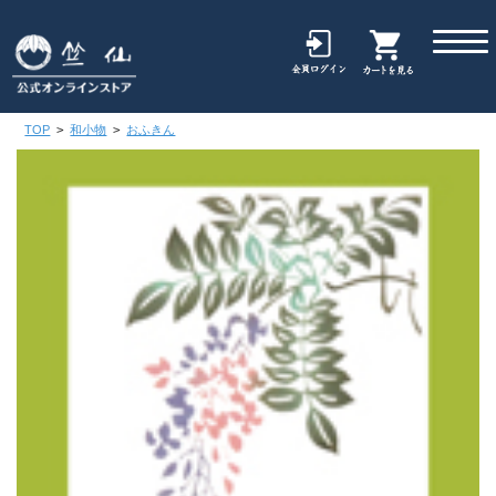
TOP
>
和小物
>
おふきん