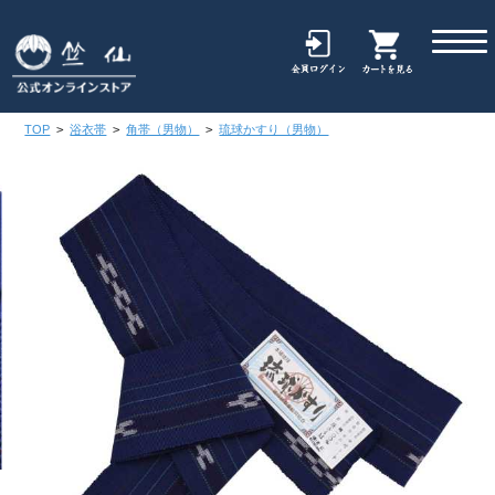
TOP
>
浴衣帯
>
角帯（男物）
>
琉球かすり（男物）