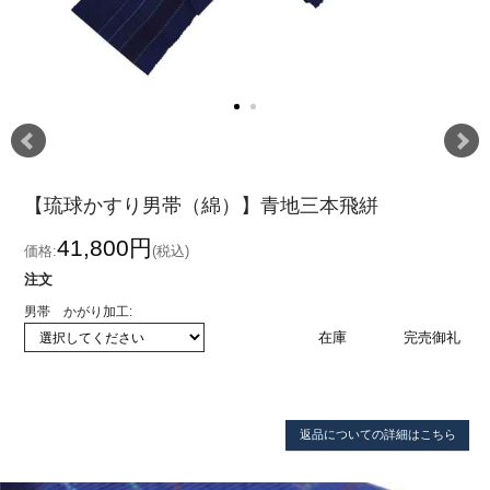
【琉球かすり男帯（綿）】青地三本飛絣
41,800円
価格:
(税込)
注文
男帯 かがり加工:
在庫
完売御礼
返品についての詳細はこちら