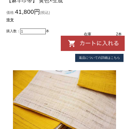
【麻半巾帯】 黄色×生成
41,800円
価格:
(税込)
注文
購入数：
本
在庫
2本
返品についての詳細はこちら