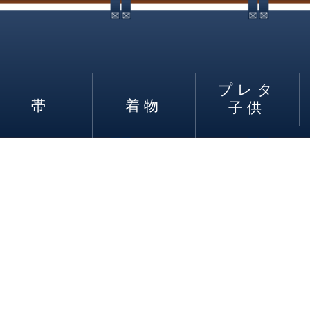
プレタ
帯
着物
子供