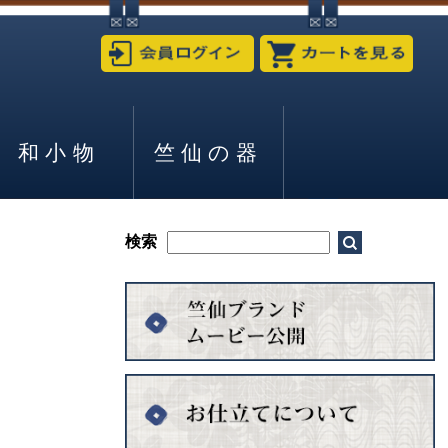
和小物
竺仙の器