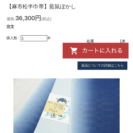
【麻市松半巾帯】藍鼠ぼかし
36,300円
価格:
(税込)
注文
購入数：
本
在庫
1本
返品についての詳細はこちら