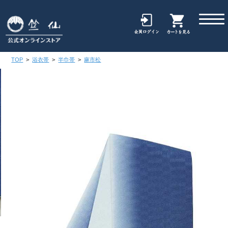
TOP
>
浴衣帯
>
半巾帯
>
麻市松