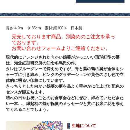
長さ:4.9m 巾:35cm 素材:絹100％ 日本製
完売しております商品、別染めのご注文を承っ
ております。
お問い合わせフォームよりご連絡ください。
現代的にアレンジされた向かい鶴菱がかっこいい琉球紅型の帯
は、知念紅型研究所の知念冬馬氏の作。
タレはブルーグレーで抑えめですが、青と紫の鶴の翼が全体をシ
ャープに引き締め、ピンクのグラデーションや黄色のさし色で立
体的に明るい印象にしています。
きっちりとした向かい鶴菱の柄を品よく華やかに仕上げた配色の
センスが際立ちます。
晴れの日やお祝いごとのお食事会などにぜひ、締めていただきた
い一本…、縁起柄の鶴が祝儀のメッセージと共にお席に花を添え
てくれることでしょう。
生地について