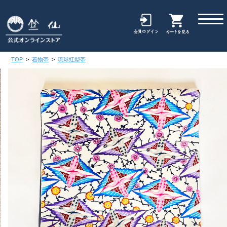
TOP
>
着物帯
>
琉球紅型帯