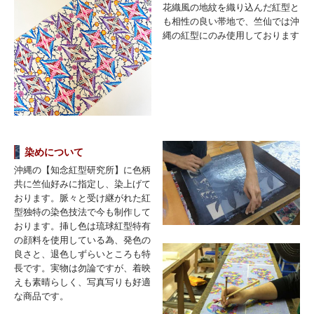
花織風の地紋を織り込んだ紅型と
も相性の良い帯地で、竺仙では沖
縄の紅型にのみ使用しております
染めについて
沖縄の【知念紅型研究所】に色柄
共に竺仙好みに指定し、染上げて
おります。脈々と受け継がれた紅
型独特の染色技法で今も制作して
おります。挿し色は琉球紅型特有
の顔料を使用している為、発色の
良さと、退色しずらいところも特
長です。実物は勿論ですが、着映
えも素晴らしく、写真写りも好適
な商品です。