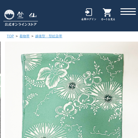
TOP
>
着物帯
>
越後型・型絵染帯