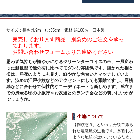
サイズ：長さ:4.9m 巾:35cm 素材:絹100％ 日本製
完売しております商品、別染めのご注文を承っ
ております。
お問い合わせフォームよりご連絡ください。
思わず気持ちが軽やかになるグリーンターコイズの帯。一風変わ
った越後型で他の柄に比べてモダンな雰囲気です。描かれた桐と
松は、洋花のようにも見え、鮮やかな色合いとマッチしていま
す。渋めの江戸小紋などのアクセントにしても素敵ですし、唐桟
縞などに合わせて個性的なコーディネートも楽しめます。単衣ま
での風薫る頃の小旅行やお友達とのランチ会などの装いにいかが
でしょうか。
生地について
【駒紋意匠】という京丹後で織ら
れた塩瀬風の生地です。氷割れの
ような地紋がはいっているため、