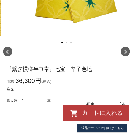
『繋ぎ模様半巾帯』七宝 辛子色地
36,300円
価格:
(税込)
注文
購入数：
本
在庫
1本
返品についての詳細はこちら