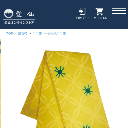
TOP
>
浴衣帯
>
半巾帯
>
その他半巾帯