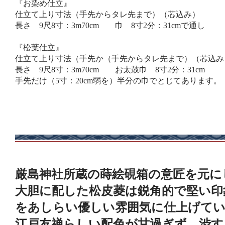
『お染め仕立』
仕立て上り寸法（手先からタレ先まで）（芯込み）
長さ 9尺8寸：3m70cm 巾 8寸2分：31cmで通し
『松葉仕立』
仕立て上り寸法（手先か（手先からタレ先まで）（芯込み
長さ 9尺8寸：3m70cm お太鼓巾 8寸2分：31cm
手先だけ（5寸：20cm弱を）半分の巾でとじてあります。
厳島神社所蔵の蒔絵硯箱の意匠を元に
大胆に配した松皮菱は鋭角的で堅い印
をあしらい優しい雰囲気に仕上げて
江戸友禅らしい配色が甘過ぎず、渋