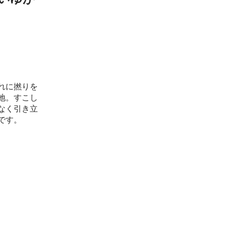
れに撚りを
地。すこし
なく引き立
です。