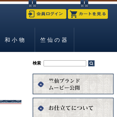
和小物
竺仙の器