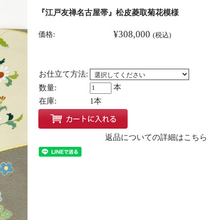
『江戸友禅名古屋帯』松皮菱取菊花模様
¥308,000
価格:
(税込)
お仕立て方法:
本
数量:
在庫:
1本
返品についての詳細はこちら