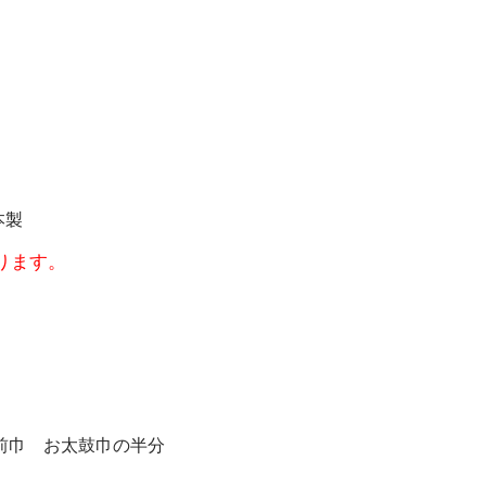
本製
ります。
 前巾 お太鼓巾の半分