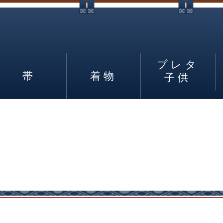
プレタ
帯
着物
子供