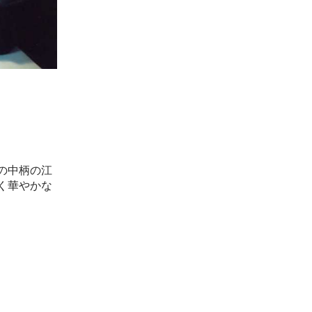
の中柄の江
く華やかな