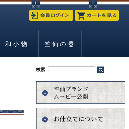
和小物
竺仙の器