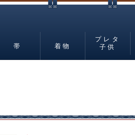
プレタ
帯
着物
子供