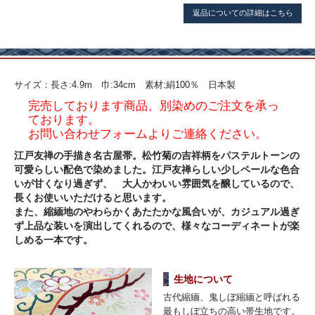
返品についての詳細はこちら
サイズ：長さ:4.9m 巾:34cm 素材:絹100％ 日本製
完売しております商品、別染めのご注文を承っ
ております。
お問い合わせフォームよりご連絡ください。
江戸友禅の手描き名古屋帯。松竹菊の吉祥柄をパステルトーンの
可愛らしい配色で染めました。江戸友禅らしい少しペールな色合
いが甘くなり過ぎず、 大人かわいい雰囲気を醸しているので、
長くお使いいただけると思います。
また、縮緬地のやわらかくあたたかな風合いが、カジュアル過ぎ
ず上品な装いを演出してくれるので、様々なコーディネートが楽
しめる一本です。
生地について
古代縮緬、鬼しぼ縮緬と呼ばれる
最もしぼ立ちの高い帯生地です。