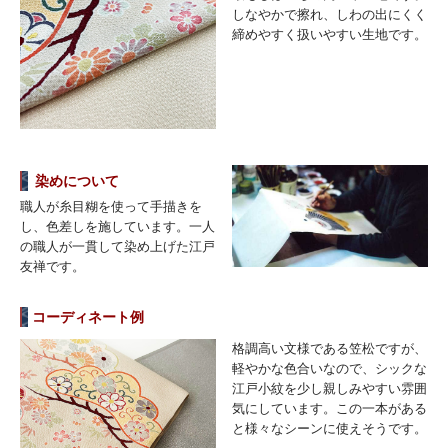
しなやかで擦れ、しわの出にくく
締めやすく扱いやすい生地です。
染めについて
職人が糸目糊を使って手描きを
し、色差しを施しています。一人
の職人が一貫して染め上げた江戸
友禅です。
コーディネート例
格調高い文様である笠松ですが、
軽やかな色合いなので、シックな
江戸小紋を少し親しみやすい雰囲
気にしています。この一本がある
と様々なシーンに使えそうです。