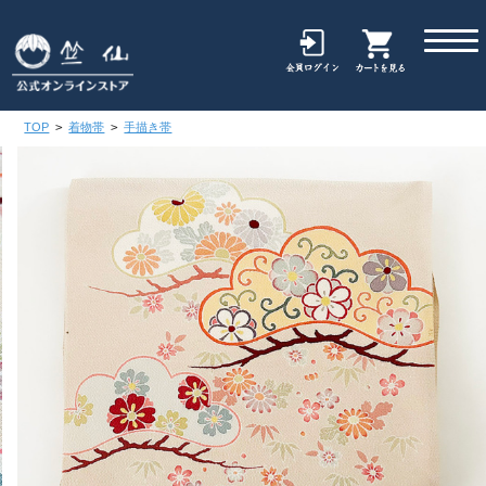
TOP
>
着物帯
>
手描き帯