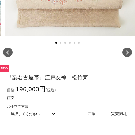
NEW
『染名古屋帯』江戸友禅 松竹菊
196,000円
価格:
(税込)
注文
お仕立て方法:
在庫
完売御礼