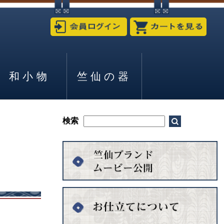
和小物
竺仙の器