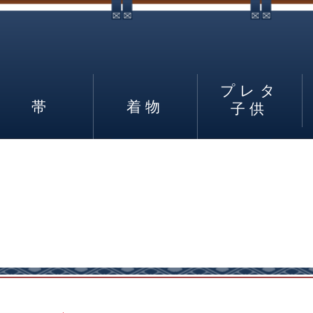
プレタ
帯
着物
子供