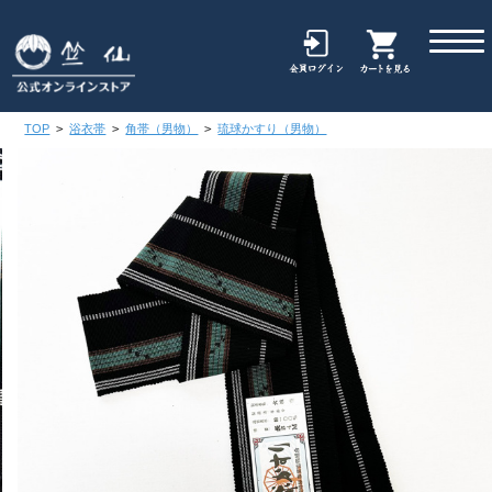
TOP
>
浴衣帯
>
角帯（男物）
>
琉球かすり（男物）