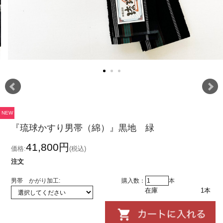
NEW
『琉球かすり男帯（綿）』黒地 緑
41,800円
価格:
(税込)
注文
購入数：
本
男帯 かがり加工:
在庫
1本