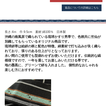
返品についての詳細はこちら
長さ:4ｍ 巾:9.5cm 素材:綿100％ 日本製
沖縄の南風原で織られている琉球かすり男帯で、色柄共に竺仙が
別織してもらっているオリジナル商品です。
琉球絣帯は絵絣の柄と配色が特徴。綿素材で打ち込みが良く織ら
れており、張りのある仕上がりとなっております。
永い間のご使用でも型崩れせずお使いいただけます。伝統的な縞
模様ですので、一年を通してお楽しみいただける帯です。
地の墨黒に、グリーンで絣を入れました。 個性的なおしゃれを
楽しむ方におすすめです。