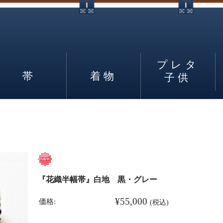
プレタ
帯
着物
子供
『花織半幅帯』白地 黒・グレー
¥55,000
価格:
(税込)