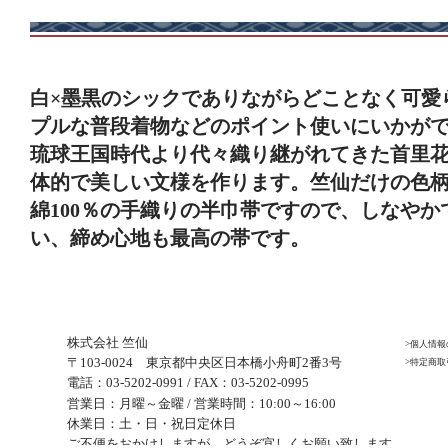
白×墨黒のシックでありながらどことなく可愛
プルな普段着物などのポイント使いにいかが
琉球王国時代より代々織り継がれてきた首里
体的で美しい文様を作ります。竺仙だけの色
綿100％の手織りの半巾帯ですので、しなや
い、締め心地も最高の帯です。
株式会社 竺仙
>個人情
〒103-0024 東京都中央区日本橋小舟町2番3号
>特定商
電話：03-5202-0991 / FAX：03-5202-0995
営業日：月曜～金曜 / 営業時間：10:00～16:00
休業日：土・日・祝日定休日
ご不便をおかけしますが、どうぞ宜しくお願い致します。