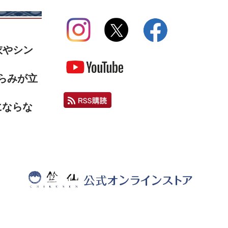
衣やシン
らみが立
にならな