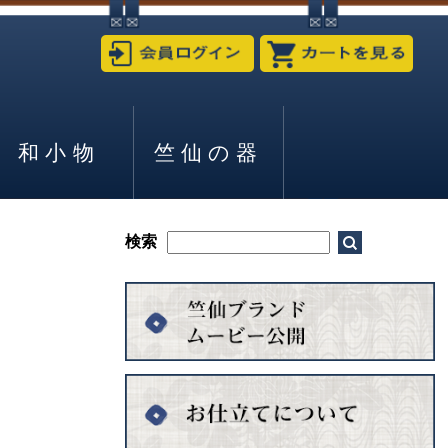
和小物
竺仙の器