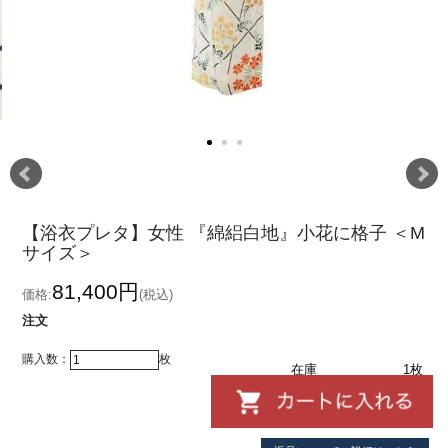
【浴衣プレタ】女性 『綿絽白地』小花に格子 ＜M
サイズ＞
81,400円
価格:
(税込)
注文
購入数：
枚
在庫
1枚