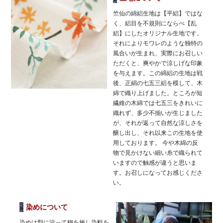
竺仙の綿絽生地は【平絽】ではな
く、絽目を不規則にならべ【乱
絽】にしたオリジナル生地です。
それによりモワレのような独特の
風合いが生まれ、実際にお召しい
ただくと、爽やかで涼しげな印象
を与えます。この綿絽の生地は戦
後、正絹の七五三絽を模して、木
綿で織り上げました。ところが短
繊維の木綿では七五三をきれいに
織れず、多少不揃いが生じました
が、それが返って自然な涼しさを
醸し出し、それ以来この生地を使
用しております。 今や木綿の反
物で見かけない細い糸で織られて
いますので触感が違うと思いま
す。お召しになってお感じくださ
い。
染めについて
染めは型に沿って糊を施し染料を