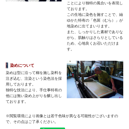
ことにより独特の風合いを表現し
ております。
この生地に染色を施すことで、紬
ゆかた特有の「色斑（むら）」が
地染めに出てまいります。
また、しっかりした素材でありな
がら、肌触りはさらりとしている
ため、心地良くお召いただけま
す。
染めについて
染めは型に沿って糊を施し染料を
注ぎ込む、注染という染色法を採
用しております。
独特な技法により、手仕事特有の
他には無い染め上がりを醸し出し
ております。
※閲覧環境により画像とは若干色味が異なる可能性がございますの
で、その点はご了承ください。