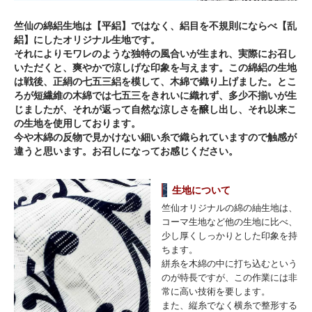
竺仙の綿絽生地は【平絽】ではなく、絽目を不規則にならべ【乱
絽】にしたオリジナル生地です。
それによりモワレのような独特の風合いが生まれ、実際にお召し
いただくと、爽やかで涼しげな印象を与えます。この綿絽の生地
は戦後、正絹の七五三絽を模して、木綿で織り上げました。とこ
ろが短繊維の木綿では七五三をきれいに織れず、多少不揃いが生
じましたが、それが返って自然な涼しさを醸し出し、それ以来こ
の生地を使用しております。
今や木綿の反物で見かけない細い糸で織られていますので触感が
違うと思います。お召しになってお感じください。
生地について
竺仙オリジナルの綿の紬生地は、
コーマ生地など他の生地に比べ、
少し厚くしっかりとした印象を持
ちます。
絣糸を木綿の中に打ち込むという
のが特長ですが、この作業には非
常に高い技術を要します。
また、縦糸でなく横糸で整形する