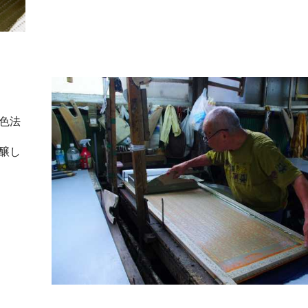
色法
醸し