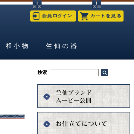
和小物
竺仙の器