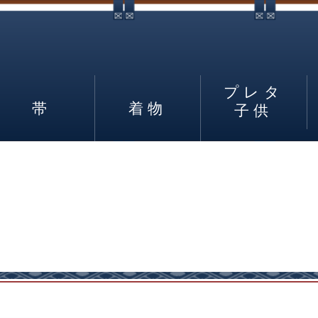
プレタ
帯
着物
子供