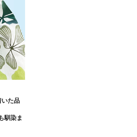
着いた品
も馴染ま