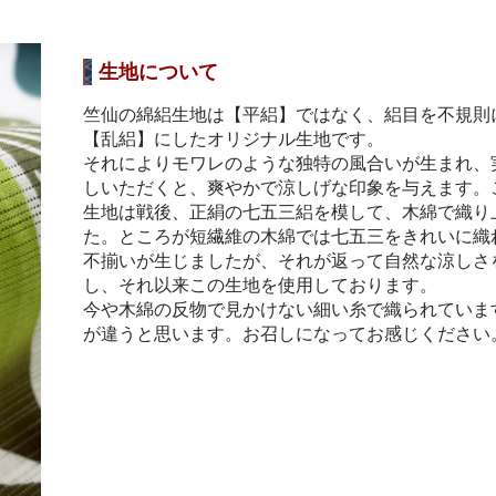
生地について
竺仙の綿絽生地は【平絽】ではなく、絽目を不規則
【乱絽】にしたオリジナル生地です。
それによりモワレのような独特の風合いが生まれ、
しいただくと、爽やかで涼しげな印象を与えます。
生地は戦後、正絹の七五三絽を模して、木綿で織り
た。ところが短繊維の木綿では七五三をきれいに織
不揃いが生じましたが、それが返って自然な涼しさ
し、それ以来この生地を使用しております。
今や木綿の反物で見かけない細い糸で織られていま
が違うと思います。お召しになってお感じください