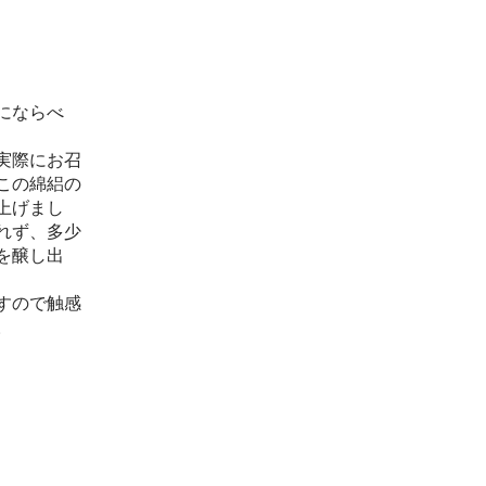
にならべ
実際にお召
この綿絽の
上げまし
れず、多少
を醸し出
すので触感
。