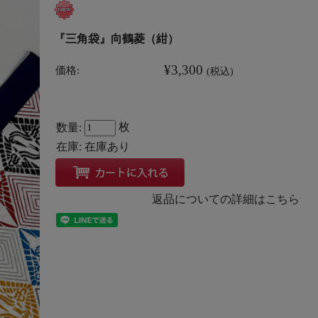
『三角袋』向鶴菱（紺）
¥3,300
価格:
(税込)
枚
数量:
在庫:
在庫あり
返品についての詳細はこちら