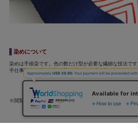
染めについて
染めは手捺染です。色の数だけ型が必要な繊細な技法です
手仕事特有の他には無い染め上がりを醸し出しております
※閲覧環境により画像とは若干色味が異なる可能性がござ
株式会社 竺仙
>個人情
〒103-0024 東京都中央区日本橋小舟町2番3号
>特定商