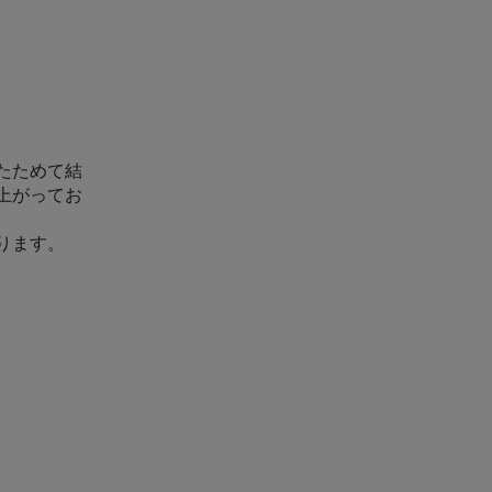
たためて結
上がってお
ります。