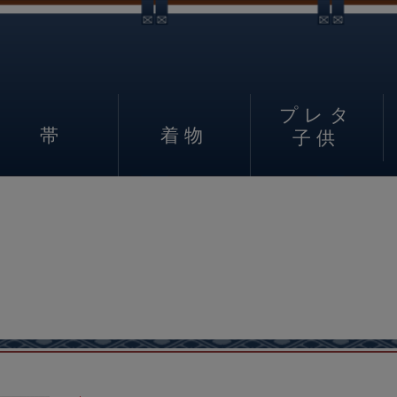
プレタ
帯
着物
子供