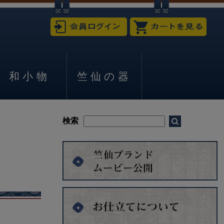
和小物
竺仙の器