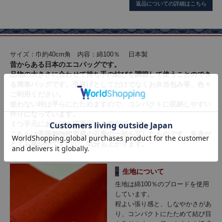
返品についての詳細はこちら
サイズ：巾約40cm角 内容：綿100％ 日本製
昔からある日本のエコバッグです。
品物の大きさに合わせて持ち手の結びを調節して使うことのでき
る簡単バッグです。手提げとしてだけでなくお弁当包み等、色々
ご利用ください。
使わない時は平らにたためますので、コンパクトに収納しやすい
作りになっています。
１つ手元にあれば大変重宝する便利グッズ。
こちらは帝国御物館所蔵の百寿の一部を写したものです。朱赤が
とても華やかですので、気分も上がります。
生地について
生地は綿100％のブロードを使用
しています。
程よい張り感と、しなやかさがあ
り、コンパクトにたためて結び目