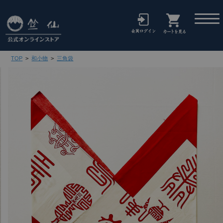
TOP
>
和小物
>
三角袋