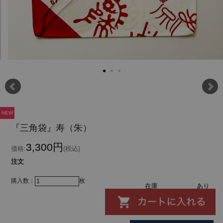
NEW
『三角袋』寿（朱）
3,300円
価格:
(税込)
注文
購入数：
枚
在庫
あり