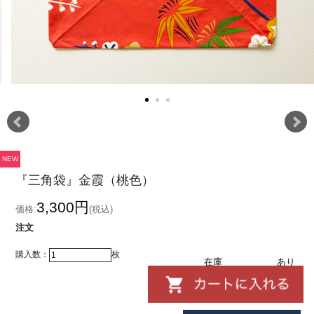
NEW
『三角袋』金霞（桃色）
3,300円
価格:
(税込)
注文
購入数：
枚
在庫
あり