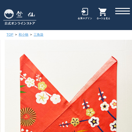
TOP
>
和小物
>
三角袋