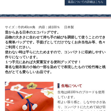
返品についての詳細はこちら
サイズ：巾約40cm角 内容：綿100％ 日本製
昔からある日本のエコバッグです。
品物の大きさに合わせて持ち手の結びを調節して使うことのでき
る簡単バッグです。手提げとしてだけでなくお弁当包み等、色々
ご利用ください。
使わない時は平らにたためますので、コンパクトに収納しやすい
作りになっています。
１つ手元にあれば大変重宝する便利グッズです！
著名な能衣装の小袖の一部を染めてで表現したもので松竹梅と桃
色がとても愛らしいお品です。
生地について
生地は綿100％のブロードを使用
しています。
程よい張り感と、しなやかさがあ
り、コンパクトにたためて結び目