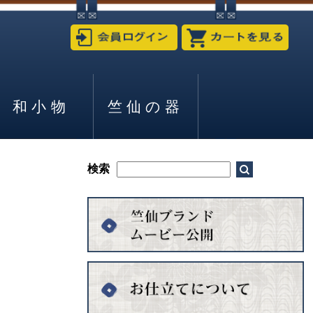
和小物
竺仙の器