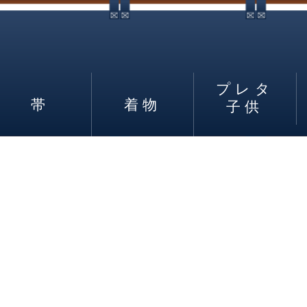
プレタ
帯
着物
子供