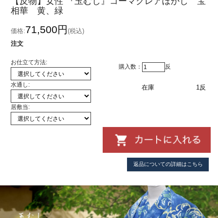
【反物】女性 『玉むし』コーマクレアぼかし 宝
相華 黄、緑
71,500円
価格:
(税込)
注文
お仕立て方法:
購入数：
反
水通し:
在庫
1反
居敷当:
返品についての詳細はこちら