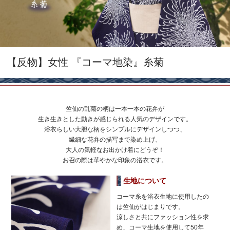
【反物】女性 『コーマ地染』糸菊
竺仙の乱菊の柄は一本一本の花弁が
生き生きとした動きが感じられる人気のデザインです。
浴衣らしい大胆な柄をシンプルにデザインしつつ、
繊細な花弁の描写まで染め上げ、
大人の気軽なお出かけ着にどうぞ！
お召の際は華やかな印象の浴衣です。
生地について
コーマ糸を浴衣生地に使用したの
は竺仙がはじまりです。
涼しさと共にファッション性を求
め、コーマ生地を使用して50年