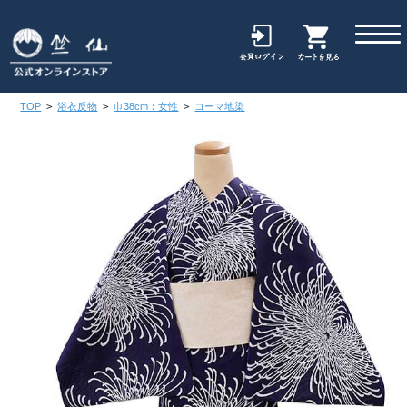
TOP
>
浴衣反物
>
巾38cm：女性
>
コーマ地染