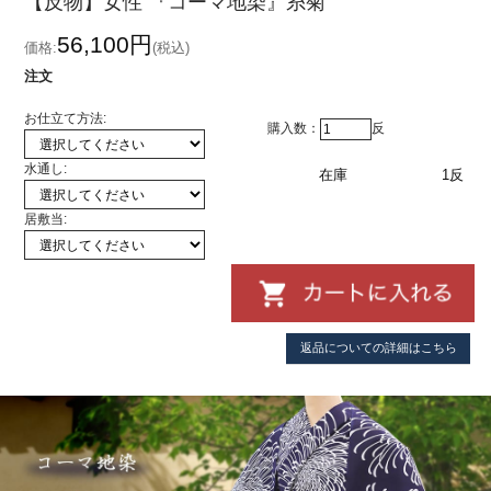
【反物】女性 『コーマ地染』糸菊
56,100円
価格:
(税込)
注文
お仕立て方法:
購入数：
反
水通し:
在庫
1反
居敷当:
返品についての詳細はこちら