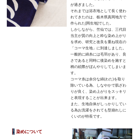
が過ぎました。
それまでは浴衣地として長く使わ
れてきたのは、栃木県真岡地方で
作られた[岡生地]でした。
しかしながら、竺仙では、三代目
当主が質の向上と粋な染め上がり
を求め、研究と改良を重ね現在の
「コーマ生地」に到達しました。
一般的に綿糸には毛羽があり、良
さであると同時に後染めを施すと
柄の絵際がぼんやりしてしまいま
す。
コーマ糸は余分な綿(わた)を取り
除いている為、しなやかで肌ざわ
りが良く、染め上がりをスッキリ
と表現することが出来ます。
また、生地自体がしっかりしてい
る為お洗濯をされても型崩れしに
くいのが特長です。
染めについて