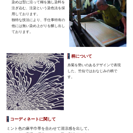
染めは型に沿って糊を施し染料を
注ぎ込む、注染という染色法を採
用しております。
独特な技法により、手仕事特有の
他には無い染め上がりを醸し出し
ております。
柄について
糸菊を勢いのあるデザインで表現
した、竺仙ではおなじみの柄で
す。
コーディネートに関して
ミント色の麻半巾帯を合わせて清涼感を出して。