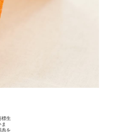
商標生
いま
絹糸を