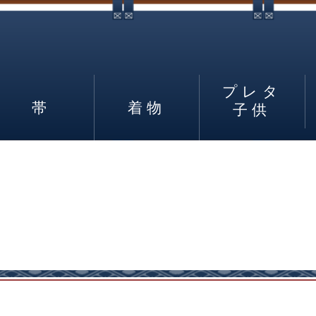
プレタ
帯
着物
子供