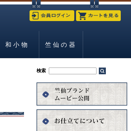
和小物
竺仙の器