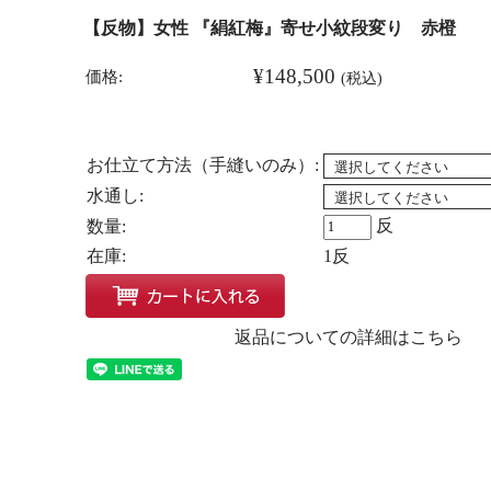
【反物】女性 『絹紅梅』寄せ小紋段変り 赤橙
¥148,500
価格:
(税込)
お仕立て方法（手縫いのみ）:
水通し:
反
数量:
在庫:
1反
返品についての詳細はこちら