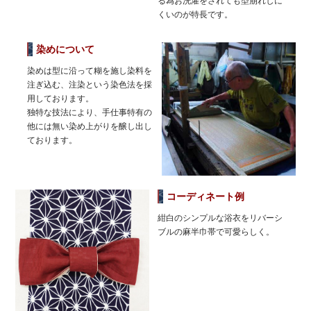
る為お洗濯をされても型崩れしに
くいのが特長です。
染めについて
染めは型に沿って糊を施し染料を
注ぎ込む、注染という染色法を採
用しております。
独特な技法により、手仕事特有の
他には無い染め上がりを醸し出し
ております。
コーディネート例
紺白のシンプルな浴衣をリバーシ
ブルの麻半巾帯で可愛らしく。