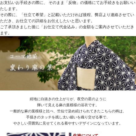
お支払いお手続きの際に、 そのまま「反物」の価格にてお手続きをお願いい
たします。
その際に、「仕立て希望」と記載いただければ後程、弊店より連絡させてい
ただき、お仕立ての詳細をお伝えしたいと思います。
ご了承頂きました後に「お仕立て代金込み」の金額をご案内させていただき
ます。
紺地に白抜きの仕上がりが、夜空の星のように
輝いて見える麻の葉模様の浴衣です。
一般的な麻の葉模様と比べ、竺仙で染め続けられてきたこちらの柄は、
手描きのタッチを残し太い細いを織り交ぜる事で、
やさしい雰囲気に見せてくれる着やすいデザインになっています。
生地について