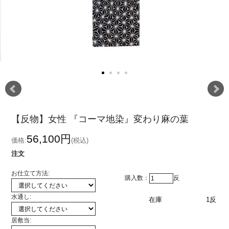
【反物】女性 『コーマ地染』変わり麻の葉
56,100円
価格:
(税込)
注文
お仕立て方法:
購入数：
反
水通し:
在庫
1反
居敷当: