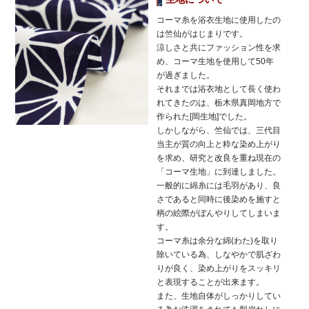
コーマ糸を浴衣生地に使用したの
は竺仙がはじまりです。
涼しさと共にファッション性を求
め、コーマ生地を使用して50年
が過ぎました。
それまでは浴衣地として長く使わ
れてきたのは、栃木県真岡地方で
作られた[岡生地]でした。
しかしながら、竺仙では、三代目
当主が質の向上と粋な染め上がり
を求め、研究と改良を重ね現在の
「コーマ生地」に到達しました。
一般的に綿糸には毛羽があり、良
さであると同時に後染めを施すと
柄の絵際がぼんやりしてしまいま
す。
コーマ糸は余分な綿(わた)を取り
除いている為、しなやかで肌ざわ
りが良く、染め上がりをスッキリ
と表現することが出来ます。
また、生地自体がしっかりしてい