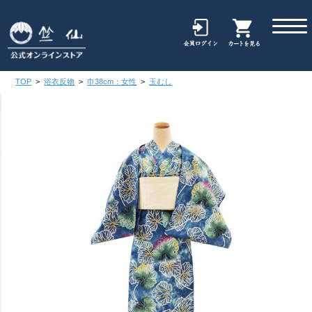
TOP
>
浴衣反物
>
巾38cm：女性
>
玉むし