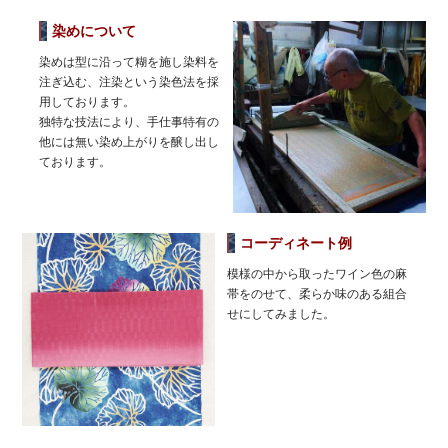
染めについて
染めは型に沿って糊を施し染料を
注ぎ込む、注染という染色法を採
用しております。
独特な技法により、手仕事特有の
他には無い染め上がりを醸し出し
ております。
コーディネート例
模様の中から取ったワイン色の麻
帯をのせて、柔らか味のある組合
せにしてみました。