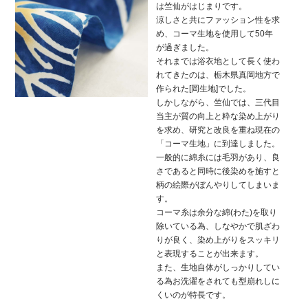
は竺仙がはじまりです。
涼しさと共にファッション性を求
め、コーマ生地を使用して50年
が過ぎました。
それまでは浴衣地として長く使わ
れてきたのは、栃木県真岡地方で
作られた[岡生地]でした。
しかしながら、竺仙では、三代目
当主が質の向上と粋な染め上がり
を求め、研究と改良を重ね現在の
「コーマ生地」に到達しました。
一般的に綿糸には毛羽があり、良
さであると同時に後染めを施すと
柄の絵際がぼんやりしてしまいま
す。
コーマ糸は余分な綿(わた)を取り
除いている為、しなやかで肌ざわ
りが良く、染め上がりをスッキリ
と表現することが出来ます。
また、生地自体がしっかりしてい
る為お洗濯をされても型崩れしに
くいのが特長です。