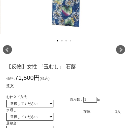
【反物】女性 『玉むし』 石蕗
71,500円
価格:
(税込)
注文
お仕立て方法:
購入数：
反
水通し:
在庫
1反
居敷当: