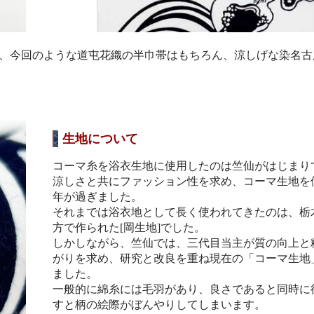
、今回のような道屯花織の半巾帯はもちろん、涼しげな染名古
生地について
コーマ糸を浴衣生地に使用したのは竺仙がはじまり
涼しさと共にファッション性を求め、コーマ生地を使
年が過ぎました。
それまでは浴衣地として長く使われてきたのは、栃
方で作られた[岡生地]でした。
しかしながら、竺仙では、三代目当主が質の向上と
がりを求め、研究と改良を重ね現在の「コーマ生地
ました。
一般的に綿糸には毛羽があり、良さであると同時に
すと柄の絵際がぼんやりしてしまいます。