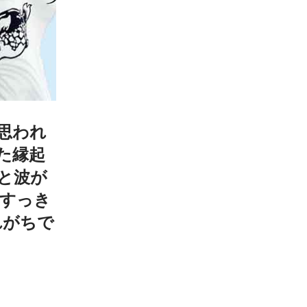
思われ
た縁起
と波が
をすっき
れがちで