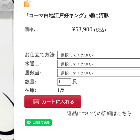
『コーマ白地江戸好キング』蛸に河豚
¥53,900
価格:
(税込)
お仕立て方法:
水通し:
居敷当:
反
数量:
在庫:
1反
返品についての詳細はこちら