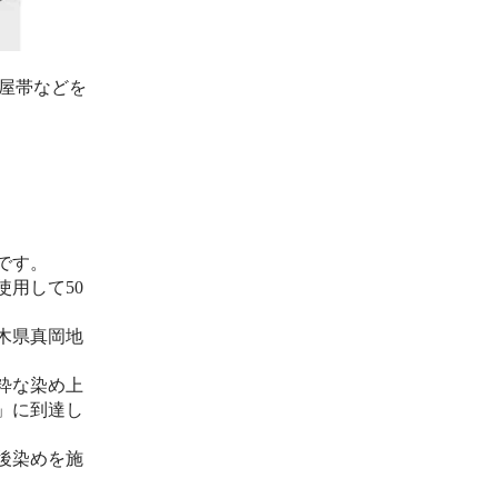
屋帯などを
です。
用して50
木県真岡地
粋な染め上
」に到達し
後染めを施