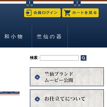
和小物
竺仙の器