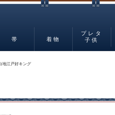
プレタ
帯
着物
子供
白地江戸好キング