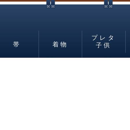
プレタ
帯
着物
子供