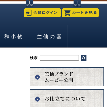
和小物
竺仙の器