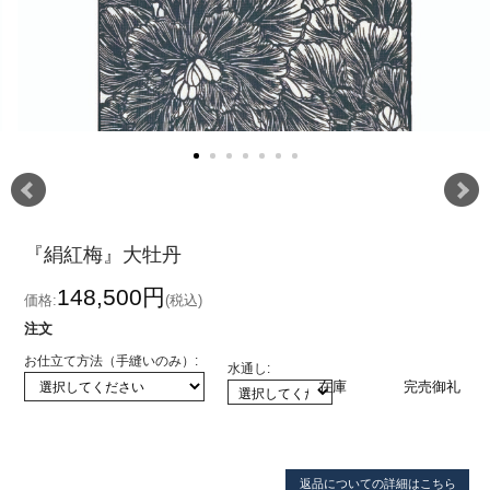
『絹紅梅』大牡丹
148,500円
価格:
(税込)
注文
お仕立て方法（手縫いのみ）:
水通し:
在庫
完売御礼
返品についての詳細はこちら