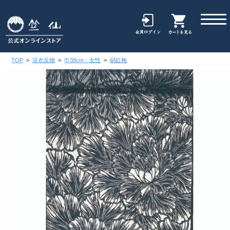
TOP
>
浴衣反物
>
巾38cm：女性
>
絹紅梅