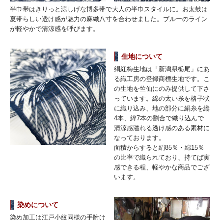
半巾帯はきりっと涼しげな博多帯で大人の半巾スタイルに。お太鼓は
夏帯らしい透け感が魅力の麻織八寸を合わせました。ブルーのライン
が軽やかで清涼感を呼びます。
生地について
絹紅梅生地は「新潟県栃尾」にあ
る織工房の登録商標生地です。こ
の生地を竺仙にのみ提供して下さ
っています。綿の太い糸を格子状
に織り込み、地の部分に絹糸を縦
4本、緯7本の割合で織り込んで
清涼感溢れる透け感のある素材に
なっております。
面積からすると絹85％・綿15％
の比率で織られており、持てば実
感できる程、軽やかな商品でござ
います。
染めについて
染め加工は江戸小紋同様の手附け