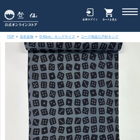
TOP
>
浴衣反物
>
巾40cm：キングサイズ
>
コーマ地染江戸好キング