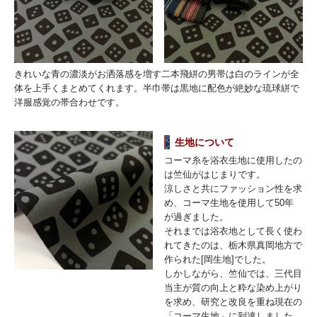
きれいな青の濃淡がお洒落感を増す二本飛絣の男帯は白のラインが全
体を上手くまとめてくれます。半巾帯は黒地に配色が絶妙な琉球絣で
洋服感覚の帯合わせです。
生地について
コーマ糸を浴衣生地に使用したの
は竺仙がはじまりです。
涼しさと共にファッション性を求
め、コーマ生地を使用して50年
が過ぎました。
それまでは浴衣地として長く使わ
れてきたのは、栃木県真岡地方で
作られた[岡生地]でした。
しかしながら、竺仙では、三代目
当主が質の向上と粋な染め上がり
を求め、研究と改良を重ね現在の
「コーマ生地」に到達しました。