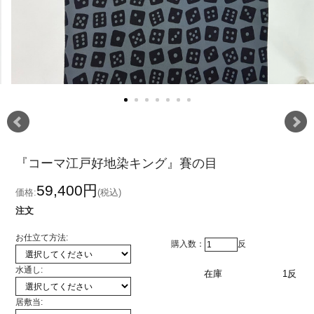
『コーマ江戸好地染キング』賽の目
59,400円
価格:
(税込)
注文
お仕立て方法:
購入数：
反
水通し:
在庫
1反
居敷当: