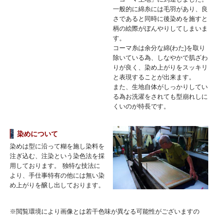
一般的に綿糸には毛羽があり、良
さであると同時に後染めを施すと
柄の絵際がぼんやりしてしまいま
す。
コーマ糸は余分な綿(わた)を取り
除いている為、しなやかで肌ざわ
りが良く、染め上がりをスッキリ
と表現することが出来ます。
また、生地自体がしっかりしてい
る為お洗濯をされても型崩れしに
くいのが特長です。
染めについて
染めは型に沿って糊を施し染料を
注ぎ込む、注染という染色法を採
用しております。 独特な技法に
より、手仕事特有の他には無い染
め上がりを醸し出しております。
※閲覧環境により画像とは若干色味が異なる可能性がございますの