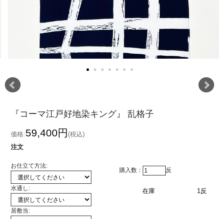
『コーマ江戸好地染キング』 乱格子
59,400円
価格:
(税込)
注文
お仕立て方法:
購入数：
反
水通し:
在庫
1反
居敷当: