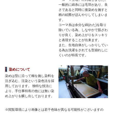
一般的に綿糸には毛羽があり、良
さであると同時に後染めを施すと
柄の絵際がぼんやりしてしまいま
す。
コーマ糸は余分な綿(わた)を取り
除いている為、しなやかで肌ざわ
りが良く、染め上がりをスッキリ
と表現することが出来ます。
また、生地自体がしっかりしてい
る為お洗濯をされても型崩れしに
くいのが特長です。
染めについて
染めは型に沿って糊を施し染料を
注ぎ込む、注染という染色法を採
用しております。 独特な技法に
より、手仕事特有の他には無い染
め上がりを醸し出しております。
※閲覧環境により画像とは若干色味が異なる可能性がございますの