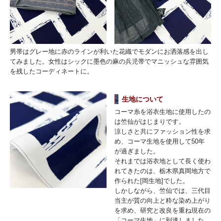
男帯はグレー地に赤のラインが利いた花織でモダンにお洒落感を出し
てみました。女性はシックに墨色の麻の兵児帯でマニッシュな雰囲気
を残したコーディネートに。
生地について
コーマ糸を浴衣生地に使用したの
は竺仙がはじまりです。
涼しさと共にファッション性を求
め、コーマ生地を使用して50年
が過ぎました。
それまでは浴衣地として長く使わ
れてきたのは、栃木県真岡地方で
作られた[岡生地]でした。
しかしながら、竺仙では、三代目
当主が質の向上と粋な染め上がり
を求め、研究と改良を重ね現在の
「コーマ生地」に到達しました。