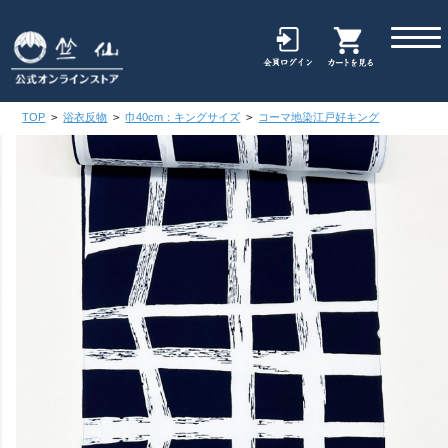
TOP
>
浴衣反物
>
巾40cm：キングサイズ
>
コーマ地染江戸好キング