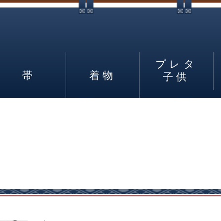
プレタ
帯
着物
子供