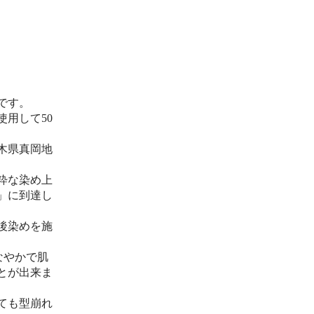
です。
用して50
木県真岡地
粋な染め上
」に到達し
後染めを施
なやかで肌
とが出来ま
ても型崩れ