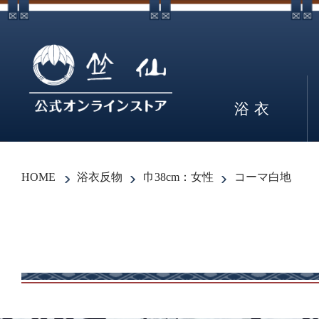
浴衣
HOME
浴衣反物
巾38cm：女性
コーマ白地