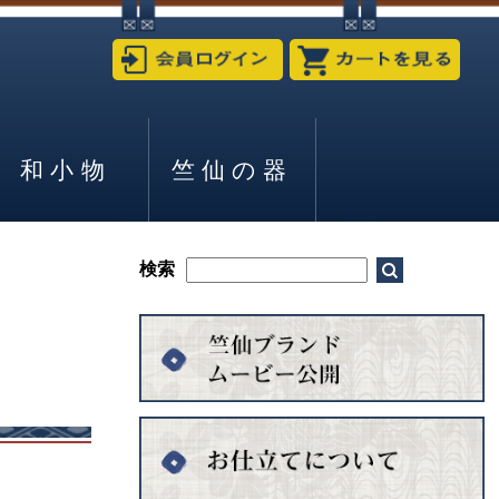
和小物
竺仙の器