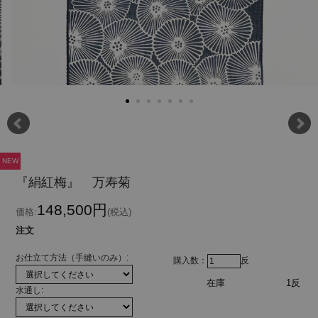
NEW
『絹紅梅』 万寿菊
148,500円
価格:
(税込)
注文
お仕立て方法（手縫いのみ）:
購入数：
反
在庫
1反
水通し: