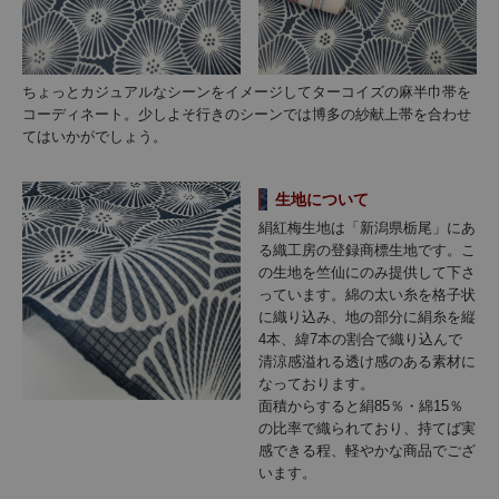
ちょっとカジュアルなシーンをイメージしてターコイズの麻半巾帯を
コーディネート。少しよそ行きのシーンでは博多の紗献上帯を合わせ
てはいかがでしょう。
生地について
絹紅梅生地は「新潟県栃尾」にあ
る織工房の登録商標生地です。こ
の生地を竺仙にのみ提供して下さ
っています。綿の太い糸を格子状
に織り込み、地の部分に絹糸を縦
4本、緯7本の割合で織り込んで
清涼感溢れる透け感のある素材に
なっております。
面積からすると絹85％・綿15％
の比率で織られており、持てば実
感できる程、軽やかな商品でござ
います。