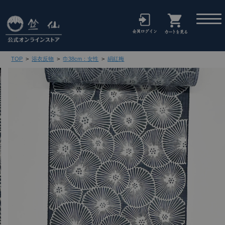
TOP
>
浴衣反物
>
巾38cm：女性
>
絹紅梅