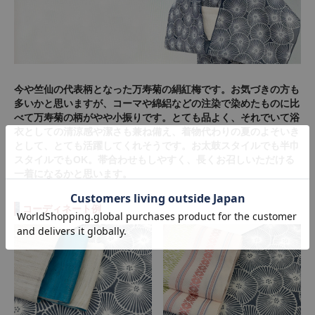
今や竺仙の代表柄となった万寿菊の絹紅梅です。お気づきの方も
多いかと思いますが、コーマや綿絽などの注染で染めたものに比
べて万寿菊の柄がやや小振りです。とても品よく、それでいて浴
衣としての清涼感や潔さも兼ね備え、着物代わりの夏のよそいき
として、とても活躍してくれそうです。お太鼓スタイルでも半巾
スタイルでもOK。帯合わせもしやすく、長くお召しいただける
一着になるかと思います。
コーディネート例