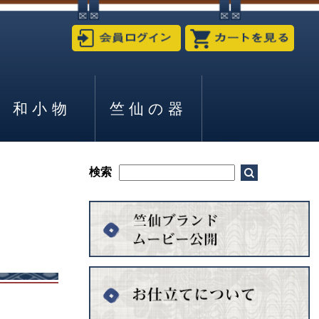
和小物
竺仙の器