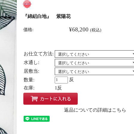
『綿絽白地』 紫陽花
¥68,200
価格:
(税込)
お仕立て方法:
水通し:
居敷当:
反
数量:
在庫:
1反
返品についての詳細はこちら