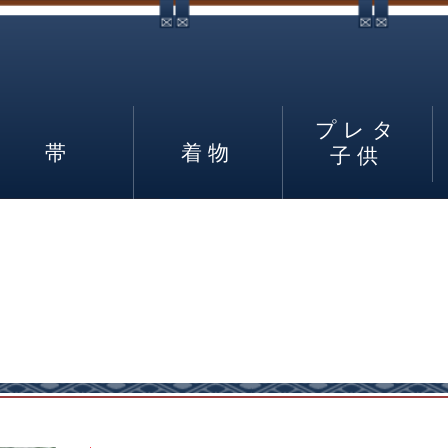
プレタ
帯
着物
子供