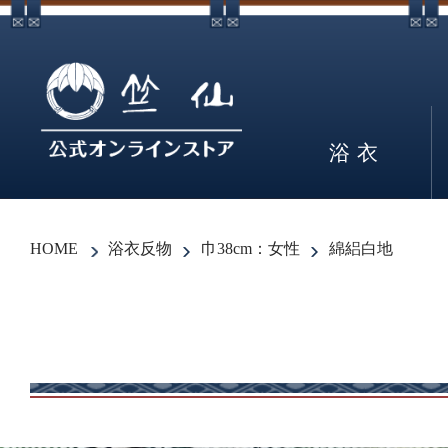
浴衣
HOME
浴衣反物
巾38cm：女性
綿絽白地