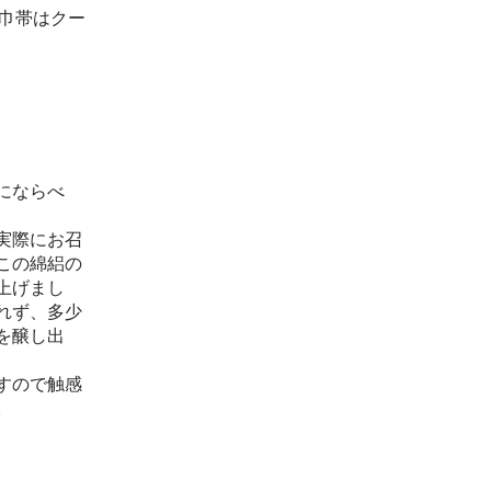
巾帯はクー
にならべ
実際にお召
この綿絽の
上げまし
れず、多少
を醸し出
すので触感
。