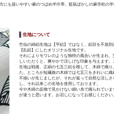
方にも扱いやすい麻のつばめ半巾帯。藍鼠ぼかしの麻市松の半
生地について
竺仙の綿絽生地は【平絽】ではなく、絽目を不規則
【乱絽】にしたオリジナル生地です。
それによりモワレのような独特の風合いが生まれ、
しいただくと、爽やかで涼しげな印象を与えます。
生地は戦後、正絹の七五三絽を模して、木綿で織り
た。ところが短繊維の木綿では七五三をきれいに織
不揃いが生じましたが、それが返って自然な涼しさ
し、それ以来この生地を使用しております。
今や木綿の反物で見かけない細い糸で織られていま
が違うと思います。お召しになってお感じください