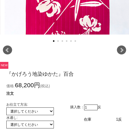
NEW
『かげろう地染ゆかた』百合
68,200円
価格:
(税込)
注文
お仕立て方法:
購入数：
反
水通し:
在庫
1反