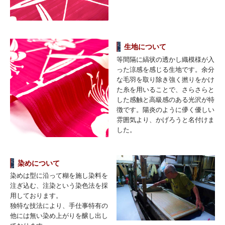
生地について
等間隔に縞状の透かし織模様が入
った涼感を感じる生地です。余分
な毛羽を取り除き強く撚りをかけ
た糸を用いることで、さらさらと
した感触と高級感のある光沢が特
徴です。陽炎のように儚く優しい
雰囲気より、かげろうと名付けま
した。
染めについて
染めは型に沿って糊を施し染料を
注ぎ込む、注染という染色法を採
用しております。
独特な技法により、手仕事特有の
他には無い染め上がりを醸し出し