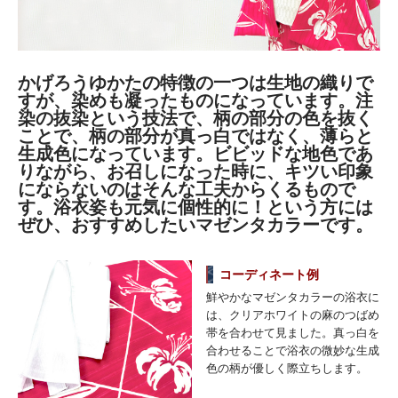
かげろうゆかたの特徴の一つは生地の織りで
すが、染めも凝ったものになっています。注
染の抜染という技法で、柄の部分の色を抜く
ことで、柄の部分が真っ白ではなく、薄らと
生成色になっています。ビビッドな地色であ
りながら、お召しになった時に、キツい印象
にならないのはそんな工夫からくるもので
す。浴衣姿も元気に個性的に！という方には
ぜひ、おすすめしたいマゼンタカラーです。
コーディネート例
鮮やかなマゼンタカラーの浴衣に
は、クリアホワイトの麻のつばめ
帯を合わせて見ました。真っ白を
合わせることで浴衣の微妙な生成
色の柄が優しく際立ちします。