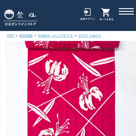
TOP
>
浴衣反物
>
巾40cm：キングサイズ
>
かげろうゆかた