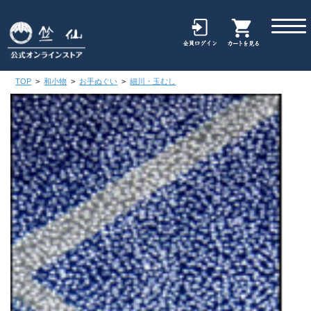
TOP
>
和小物
>
お手ぬぐい
>
細川・玉むし