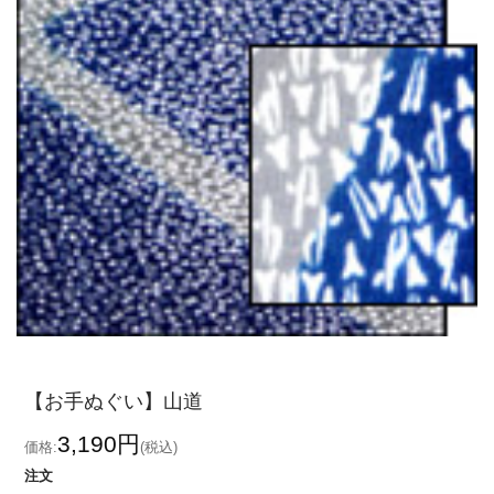
【お手ぬぐい】山道
3,190円
価格:
(税込)
注文