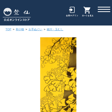
TOP
>
和小物
>
お手ぬぐい
>
細川・玉むし